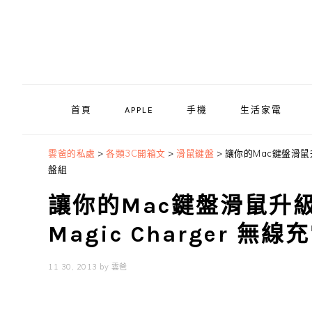
Skip
Skip
Skip
to
to
to
primary
main
primary
navigation
content
sidebar
首頁
APPLE
手機
生活家電
雲爸的私處
>
各類3C開箱文
>
滑鼠鍵盤
>
讓你的Mac鍵盤滑鼠升
盤組
讓你的Mac鍵盤滑鼠升級
Magic Charger
11 30, 2013
by
雲爸