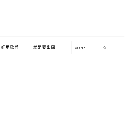
好用軟體
就是要出國
Search
Primary
Sidebar