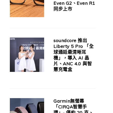
Even G2、Even R1
同步上市
soundcore 推出
Liberty 5 Pro 「全
球通話最清晰耳
機」，導入 AI 晶
片、ANC 4.0 與智
慧充電盒
Garmin無螢幕
「CIRQA智慧手
環」- 僅約 20 克、