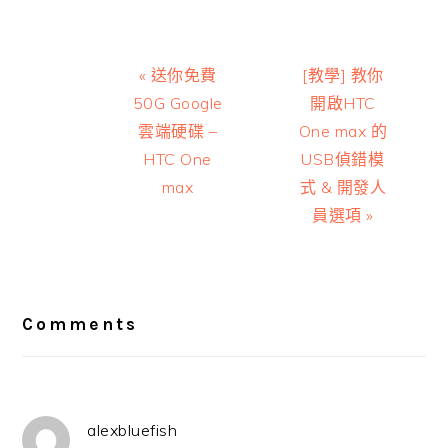
Previous
Next
« 送你免費
[教學] 教你
Post:
Post:
50G Google
開啟HTC
雲端硬碟 –
One max 的
HTC One
USB偵錯模
max‎
式 & 開發人
員選項 »
Reader
Interactions
Comments
alexbluefish