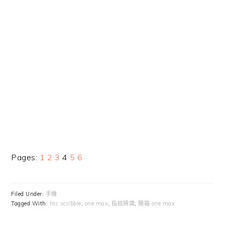
Page
Page
Page
Page
Page
Page
Pages:
1
2
3
4
5
6
Filed Under:
手機
Tagged With:
htc scribble
,
one max
,
指紋辨識
,
開箱 one max