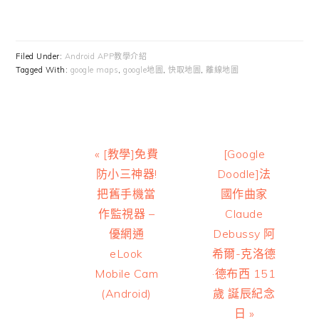
Filed Under:
Android APP教學介紹
Tagged With:
google maps
,
google地圖
,
快取地圖
,
離線地圖
Previous
Next
« [教學]免費
[Google
Post:
Post:
防小三神器!
Doodle]法
把舊手機當
國作曲家
作監視器 –
Claude
優網通
Debussy 阿
eLook
希爾-克洛德
Mobile Cam
·德布西 151
(Android)
歲 誕辰紀念
日 »