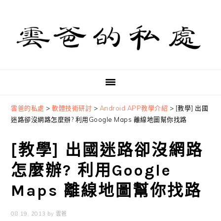
Skip
Skip
Skip
to
to
to
primary
main
primary
navigation
content
sidebar
雲爸的私處
>
軟體技術研討
>
Android APP教學介紹
>
[教學] 出國
迷路卻沒網路怎麼辦? 利用Google Maps 離線地圖幫你找路
[教學] 出國迷路卻沒網路
怎麼辦? 利用Google
Maps 離線地圖幫你找路
08 19, 2013
by
雲爸