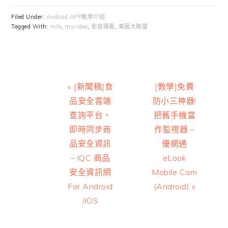
Filed Under:
Android APP教學介紹
Tagged With:
mlb
,
myvideo
,
影音隨看
,
美國大聯盟
Previous
Next
« [新聞稿]食
[教學]免費
Post:
Post:
品安全雲端
防小三神器!
查詢平台，
把舊手機當
即時同步商
作監視器 –
品安全資訊
優網通
– iQC 商品
eLook
安全資訊網
Mobile Cam
For Android
(Android) »
/iOS