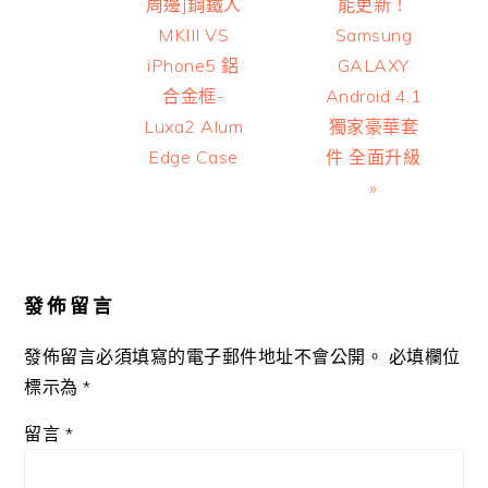
Post:
Post:
周邊]鋼鐵人
能更新！
MKIII VS
Samsung
iPhone5 鋁
GALAXY
合金框-
Android 4.1
Luxa2 Alum
獨家豪華套
Edge Case
件 全面升級
»
Reader
Interactions
發佈留言
發佈留言必須填寫的電子郵件地址不會公開。
必填欄位
標示為
*
留言
*