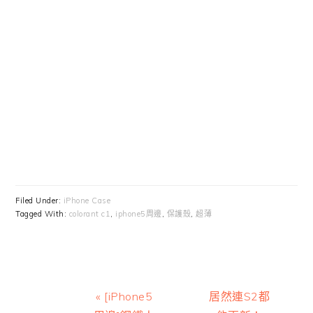
Filed Under:
iPhone Case
Tagged With:
colorant c1
,
iphone5周邊
,
保護殼
,
超薄
Previous
Next
« [iPhone5
居然連S2都