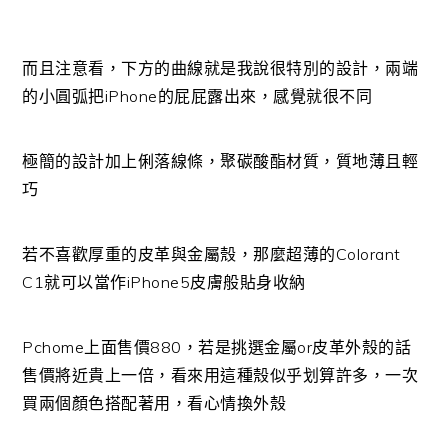
而且注意看，下方的曲線就是我說很特別的設計，兩端
的小圓弧把iPhone的屁屁露出來，感覺就很不同
極簡的設計加上俐落線條，聚碳酸酯材質，質地薄且輕
巧
若不喜歡厚重的皮革與金屬殼，那麼超薄的Colorant
C1就可以當作iPhone5皮膚般貼身收納
Pchome上面售價880，若是挑選金屬or皮革外殼的話
售價將近貴上一倍，看來用這種殼似乎划算許多，一次
買兩個顏色搭配著用，看心情換外殼