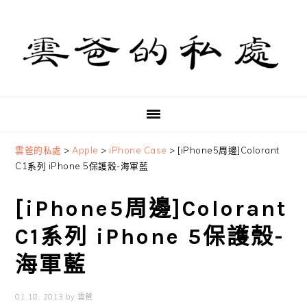
Skip
Skip
Skip
to
to
to
primary
main
primary
navigation
content
sidebar
雲爸的私處
>
Apple
>
iPhone Case
>
[iPhone5周邊]Colorant
C1系列 iPhone 5保護殼-海軍藍
[iPhone5周邊]Colorant
C1系列 iPhone 5保護殼-
海軍藍
01 18, 2013
by
雲爸