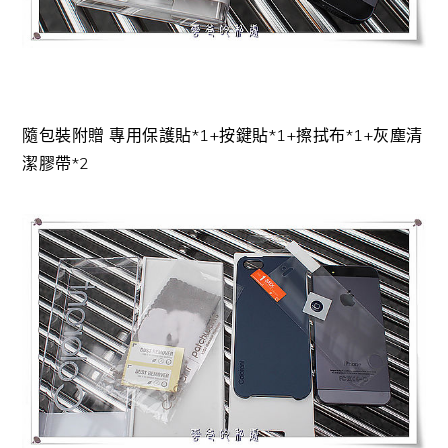
隨包裝附贈 專用保護貼*1+按鍵貼*1+擦拭布*1+灰塵清
潔膠帶*2