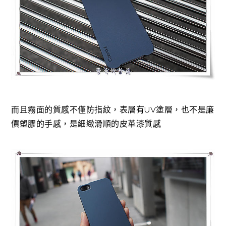
而且霧面的質感不僅防指紋，表層有UV塗層，也不是廉
價塑膠的手感，是細緻滑順的皮革漆質感