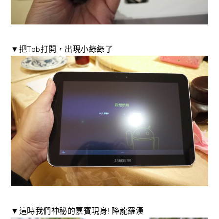
▼把Tab打開，出現小綠綠了
▼這時我們神秘的嘉賓現身! 降龍羅漢