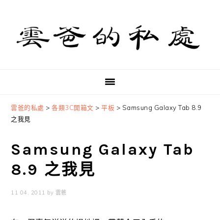
Skip
Skip
Skip
to
to
to
primary
main
primary
navigation
content
sidebar
雲爸的私處
>
各類3C開箱文
>
平板
>
Samsung Galaxy Tab 8.9
之我見
Samsung Galaxy Tab
8.9 之我見
11 04, 2011
by
雲爸