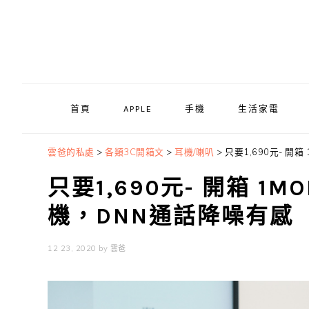
Skip
Skip
Skip
to
to
to
primary
main
primary
navigation
content
sidebar
首頁
APPLE
手機
生活家電
雲爸的私處
>
各類3C開箱文
>
耳機/喇叭
>
只要1,690元- 開箱
只要1,690元- 開箱 1MO
機，DNN通話降噪有感
12 23, 2020
by
雲爸