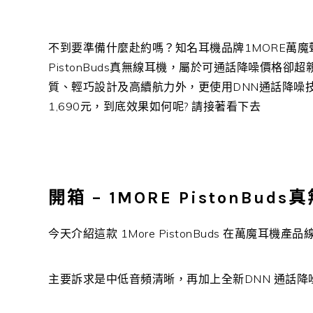
不到要準備什麼赴約嗎？知名耳機品牌1MORE萬魔聲
PistonBuds真無線耳機，屬於可通話降噪價格卻超親
質、輕巧設計及高續航力外，更使用DNN通話降噪
1,690元，到底效果如何呢? 請接著看下去
開箱 – 1MORE PistonB
今天介紹這款 1More PistonBuds 在萬魔耳
主要訴求是中低音頻清晰，再加上全新DNN 通話