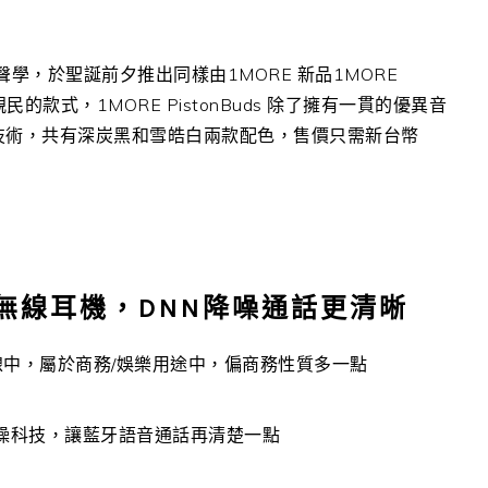
學，於聖誕前夕推出同樣由1MORE 新品1MORE
民的款式，1MORE PistonBuds 除了擁有一貫的優異音
技術，共有深炭黑和雪皓白兩款配色，售價只需新台幣
uds真無線耳機，DNN降噪通話更清晰
機產品線中，屬於商務/娛樂用途中，偏商務性質多一點
降噪科技，讓藍牙語音通話再清楚一點