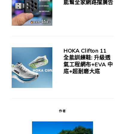
能幫全家網路擋廣告
HOKA Clifton 11
全能訓練鞋: 升級透
氣工程網布+EVA 中
底+超耐磨大底
作者