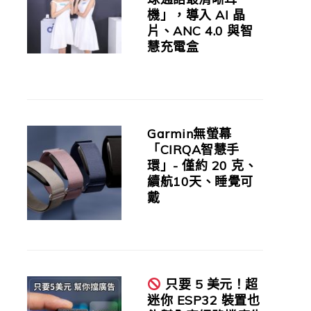
機」，導入 AI 晶
片、ANC 4.0 與智
慧充電盒
Garmin無螢幕
「CIRQA智慧手
環」- 僅約 20 克、
續航10天、睡覺可
戴
只要 5 美元！超
迷你 ESP32 裝置也