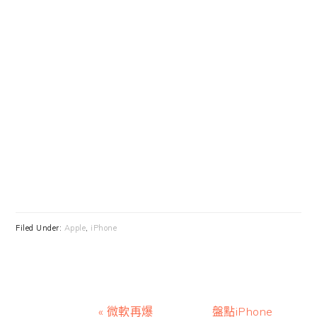
Filed Under:
Apple
,
iPhone
Previous
Next
« 微軟再爆
盤點iPhone