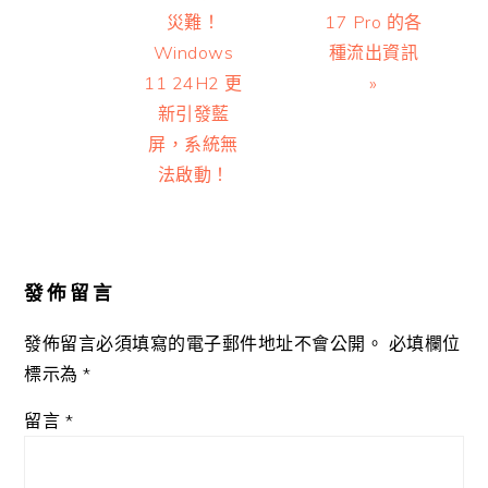
Post:
Post:
災難！
17 Pro 的各
Windows
種流出資訊
11 24H2 更
»
新引發藍
屏，系統無
法啟動！
Reader
Interactions
發佈留言
發佈留言必須填寫的電子郵件地址不會公開。
必填欄位
標示為
*
留言
*