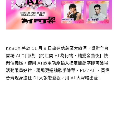
KKBOX
將於 11 月 9 日串連信義區大縱酒，
舉辦全台
首場 AI DJ 派對【問世間 AI 為何物・純愛金曲夜】快
閃信義區，使用 AI 歌單功能輸入指定關鍵字即可獲得
活動限量好禮，現場更邀請歌手陳華、PIZZALI、黃偉
晉齊現身擔任 DJ 大談戀愛觀，用 AI 大聲唱出愛！