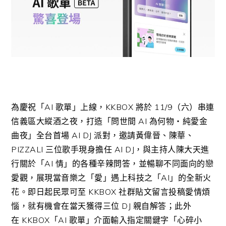
為慶祝「
AI
歌單」上線，
KKBOX
將於
11/9
（六）串連
信義區大縱酒之夜，打造「問世間
AI
為何物・純愛金
曲夜」全台首場
AI DJ
派對，邀請黃偉晉、陳華、
PIZZALI
三位歌手現身擔任
AI DJ
，與主持人陳大天進
行關於「
AI
情」的各種辛辣問答，並暢聊不同面向的戀
愛觀，展現當音樂之「愛」遇上科技之「
AI
」的全新火
花。即日起民眾可至
KKBOX
社群貼文留言投稿愛情煩
惱，就有機會在當天獲得三位
DJ
親自解答；此外
在
KKBOX
「
AI
歌單」介面輸入指定關鍵字「心碎小