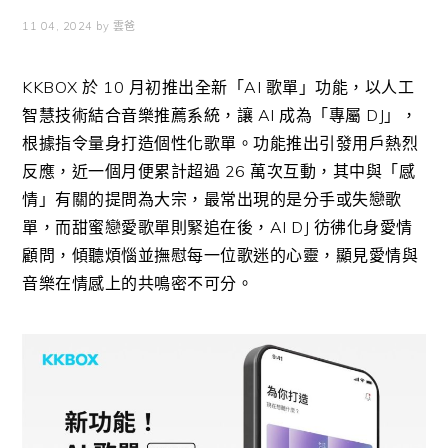
11 04, 2024
by
雲爸
KKBOX
於
10
月初推出全新「
AI
歌單」功能，以人工
智慧技術結合音樂推薦系統，讓
AI
成為「專屬
DJ
」，
根據指令量身打造個性化歌單。功能推出引發用戶熱烈
反應，近一個月便累計超過
26
萬次互動，其中與「感
情」有關的提問為大宗，最常出現的是分手或失戀歌
單，而甜蜜戀愛歌單則緊追在後，
AI DJ
彷彿化身愛情
顧問，傾聽煩惱並撫慰每一位歌迷的心靈，顯見愛情與
音樂在情感上的共鳴密不可分。