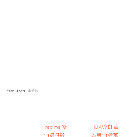
Filed Under:
未分類
Previous
Next
« realme 雙
HUAWEI 華
Post:
Post:
11最低殺
為雙11省萬