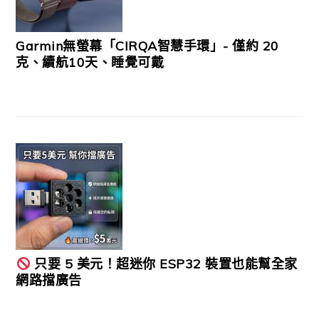
Garmin無螢幕「CIRQA智慧手環」- 僅約 20
克、續航10天、睡覺可戴
只要 5 美元！超迷你 ESP32 裝置也能幫全家
網路擋廣告