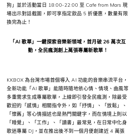
狗」
並於活動當日 18:00-22:00 至 Cafe from Mars 現
場出示對話截圖，即可享指定飲品
5
折優惠，數量有限
換完為止！
「
AI
歌單」一鍵探索音樂新領域，首月破
26
萬次互
動，全民瘋測創上萬張專屬新歌單！
KKBOX
為台灣市場首個導入
AI
功能的音樂串流平台，
全新功能「
AI
歌單」能隨時隨地依心情、情境、曲風等
多重需求生成專屬歌單，上線即引發全民瘋測，除最受
歡迎的「感情」相關指令外，如「抒情」、「放鬆」、
「懷舊」等心情描述也是熱門關鍵字，而在情境上則以
「睡覺」、「工作」、「讀書」最常見，在日常中化身
歌迷專屬
DJ
，並在推出後不到一個月便創建近
4
萬張