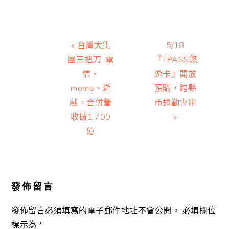
Previous
Next
« 台灣大集
5/18
Post:
Post:
團三把刀: 電
『TPASS悠
信、
遊卡』開放
momo、遊
預購，跨縣
戲，合併營
市通勤專用
收破1,700
»
億
Reader
Interactions
發佈留言
發佈留言必須填寫的電子郵件地址不會公開。
必填欄位
標示為
*