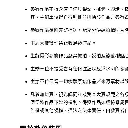
參賽作品不得含有任何具猥褻、挑釁、毀謗、
容，主辦單位得自行判斷並排除該作品之參賽
參賽作品須附完整標題，能充分傳達拍攝照片
本屆大賽徵件
禁止收鳥類作品
。
生態攝影參賽作品
嚴禁擺拍、誘拍及籠養/被困
主辦單位不接受含有任何註記以及浮水印的參
主辦單位保留一切檢驗原始作品／來源素材以
凡參加比賽，視為認同並接受本大賽規範之各
保留將作品下架的權利。得獎作品如經檢舉屬
作權或其他侵權、違法之法律責任，由參賽者