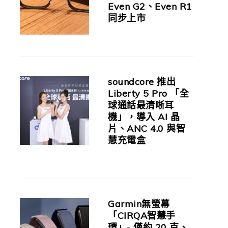
Even G2、Even R1
同步上市
soundcore 推出
Liberty 5 Pro 「全
球通話最清晰耳
機」，導入 AI 晶
片、ANC 4.0 與智
慧充電盒
Garmin無螢幕
「CIRQA智慧手
環」- 僅約 20 克、