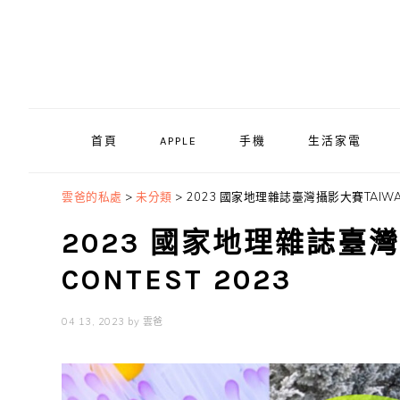
Skip
Skip
Skip
to
to
to
primary
main
primary
navigation
content
sidebar
首頁
APPLE
手機
生活家電
雲爸的私處
>
未分類
>
2023 國家地理雜誌臺灣攝影大賽TAIWAN 
2023 國家地理雜誌臺灣攝
CONTEST 2023
04 13, 2023
by
雲爸