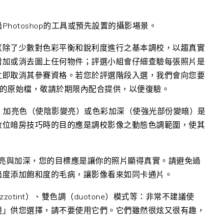
hotoshop的工具或預先設置的攝影場景。
（除了少數對色彩平衡和銳利度進行之基本調校，以趨真實
增加或消去圖上任何物件；評選小組會仔細查驗每張照片是
立即取消其參賽資格。若您於評選階段入選，我們會向您要
資訊的原始檔，敬請於期限內配合提供，以便復驗。
ing）：加亮色（使陰影變亮）或色彩加深（使強光部份變暗）是
數位暗房技巧時的目的應是調校影像之動態色調範圍，使其
： 如同加亮與加深，您的目標應是讓你的照片顯得真實。請避免過
過度添加飽和度的毛病，讓影像看來如同卡通片。
ezzotint）、雙色調（duotone）模式等：非常不建議使
鏡」供您選擇，請不要使用它們。它們雖然很炫又很有趣，