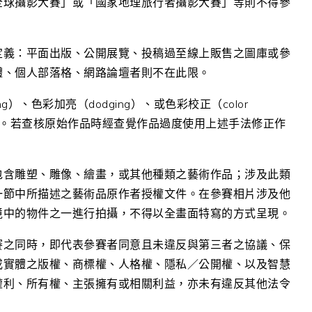
全球攝影大賽」或「國家地理旅行者攝影大賽」等則不得參
定義：平面出版、公開展覽、投稿過至線上販售之圖庫或參
體、個人部落格、網路論壇者則不在此限。
）、色彩加亮（dodging）、或色彩校正（color
受範圍。若查核原始作品時經查覺作品過度使用上述手法修正作
包含雕塑、雕像、繪畫，或其他種類之藝術作品；涉及此類
一節中所描述之藝術品原作者授權文件。在參賽相片涉及他
境中的物件之一進行拍攝，不得以全畫面特寫的方式呈現。
賽之同時，即代表參賽者同意且未違反與第三者之協議、保
或實體之版權、商標權、人格權、隱私／公開權、以及智慧
權利、所有權、主張擁有或相關利益，亦未有違反其他法令