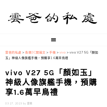
Skip
Skip
Skip
to
to
to
primary
main
primary
navigation
content
sidebar
雲爸的私處
>
各類3C開箱文
>
手機
>
vivo
>
vivo V27 5G「顏如
玉」神級人像旗艦手機，預購享1.6萬早鳥禮
vivo V27 5G「顏如玉」
神級人像旗艦手機，預購
享1.6萬早鳥禮
03 27, 2023
by
雲爸