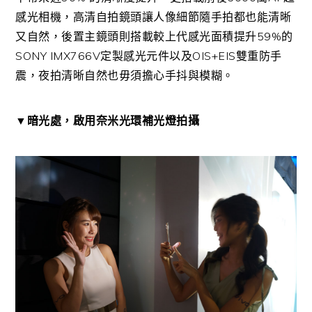
感光相機，高清自拍鏡頭讓人像細節隨手拍都也能清晰
又自然，後置主鏡頭則搭載較上代感光面積提升59%的
SONY IMX766V定製感光元件以及OIS+EIS雙重防手
震，夜拍清晰自然也毋須擔心手抖與模糊。
▼暗光處，啟用奈米光環補光燈拍攝