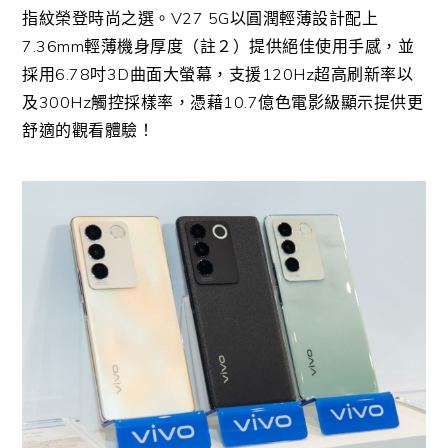
指紋榮登時尚之選。V27 5G以圓潤輕薄設計配上
7.36mm輕薄機身厚度（註２）提供絕佳使用手感，並
採用6.78吋3D曲面大螢幕，支援120Hz超高刷新率以
及300Hz觸控採樣率，憑藉10.7億色電影級顯示提供更
舒適的觀看體驗！