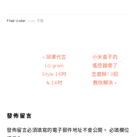
Filed Under:
vivo
,
手機
Previous
Next
« 邱澤代言
小米盒子的
Post:
Post:
LG gram
遙控器壞了
Style 16吋
怎麼辦? 3招
& 14吋
教你解決 »
Reader
Interactions
發佈留言
發佈留言必須填寫的電子郵件地址不會公開。
必填欄位