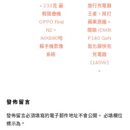
Previous
Next
« 233克 最
旅行充電器
Post:
Post:
輕摺疊機
王者，屌打
OPPO Find
蘋果原廠。
N2，
開箱 IDMIX
IMX890哈
P140 GaN
蘇手機影像
氮化鎵快充
系統
充電器
（140W）
»
Reader
Interactions
發佈留言
發佈留言必須填寫的電子郵件地址不會公開。
必填欄位
標示為
*