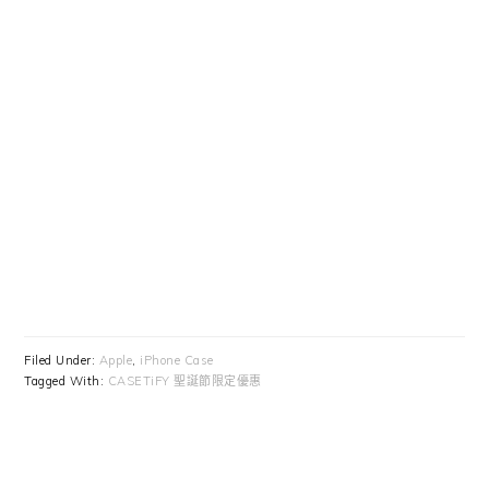
Filed Under:
Apple
,
iPhone Case
Tagged With:
CASETiFY 聖誕節限定優惠