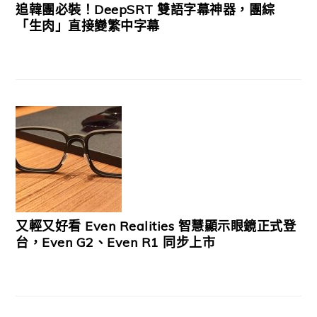
追韓團必裝！DeepSRT 雙語字幕神器，團綜
「生肉」直接變繁中字幕
又輕又好看 Even Realities 智慧顯示眼鏡正式登
台，Even G2、Even R1 同步上市