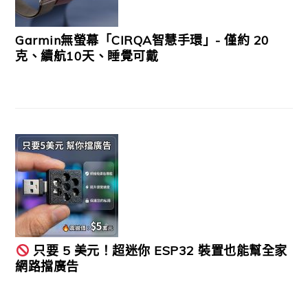
Garmin無螢幕「CIRQA智慧手環」- 僅約 20
克、續航10天、睡覺可戴
只要 5 美元！超迷你 ESP32 裝置也能幫全家
網路擋廣告