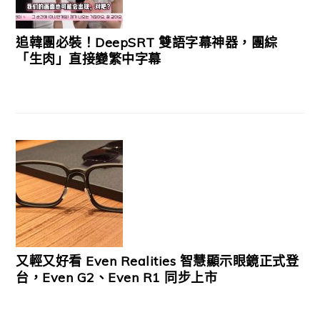
追韓團必裝！DeepSRT 雙語字幕神器，團綜
「生肉」直接變繁中字幕
又輕又好看 Even Realities 智慧顯示眼鏡正式登
台，Even G2、Even R1 同步上市