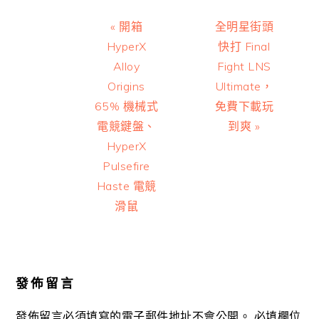
Previous
Next
« 開箱
全明星街頭
Post:
Post:
HyperX
快打 Final
Alloy
Fight LNS
Origins
Ultimate，
65% 機械式
免費下載玩
電競鍵盤、
到爽 »
HyperX
Pulsefire
Haste 電競
滑鼠
Reader
Interactions
發佈留言
發佈留言必須填寫的電子郵件地址不會公開。
必填欄位