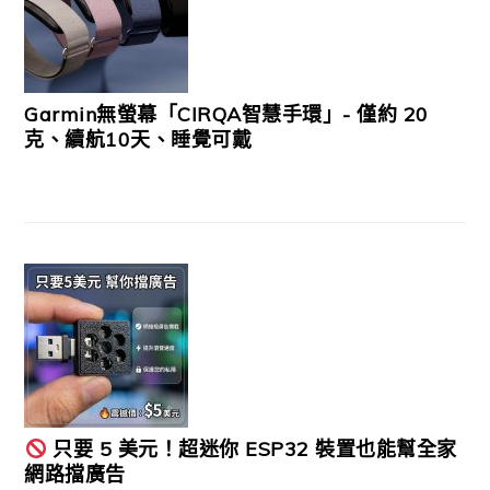
Garmin無螢幕「CIRQA智慧手環」- 僅約 20
克、續航10天、睡覺可戴
只要 5 美元！超迷你 ESP32 裝置也能幫全家
網路擋廣告