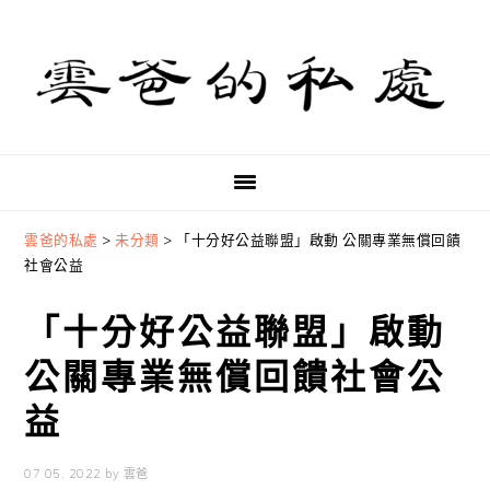
Skip
Skip
Skip
to
to
to
primary
main
primary
navigation
content
sidebar
雲爸的私處
>
未分類
>
「十分好公益聯盟」啟動 公關專業無償回饋
社會公益
「十分好公益聯盟」啟動
公關專業無償回饋社會公
益
07 05, 2022
by
雲爸