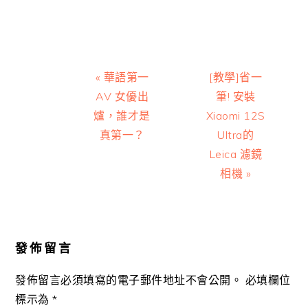
Previous
Next
« 華語第一
[教學]省一
Post:
Post:
AV 女優出
筆! 安裝
爐，誰才是
Xiaomi 12S
真第一？
Ultra的
Leica 濾鏡
相機 »
Reader
Interactions
發佈留言
發佈留言必須填寫的電子郵件地址不會公開。
必填欄位
標示為
*