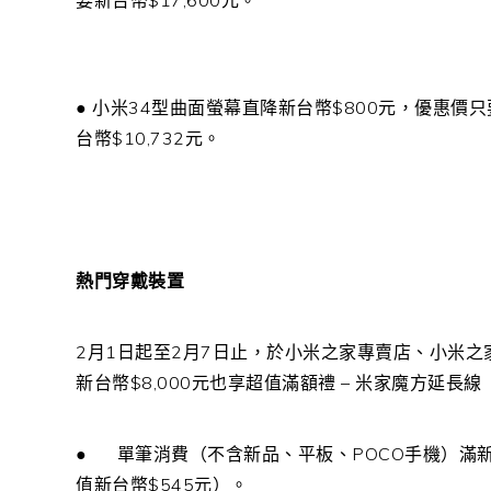
要新台幣
$17,600
元。
●
小米
34
型曲面螢幕直降新台幣
$800
元，優惠價只
台幣
$10,732
元。
熱門穿戴裝置
2
月
1
日起至
2
月
7
日止，於小米之家專賣店、小米之
新台幣
$8,000
元也享超值滿額禮
–
米家魔方延長線
●
單筆消費
（不含新品、平板、
POCO
手機）滿
值新台幣
$545
元）。