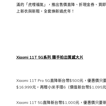
滿的「虎哩福氣」，推出售價直降、折現金券、買
上新衣與新鞋，全套煥新過虎年
！
Xiaomi 11T 5G
系列
隨手拍出質感大片
Xiaomi 11T Pro 5G
直降新台幣
$500
元，優惠價只
$16,999
元，再贈小米手環
6
（價值新台幣
$1,095
Xiaomi 11T 5G
直降新台幣
$1,000
元，優惠價只要