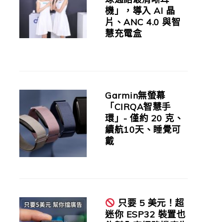
機」，導入 AI 晶
片、ANC 4.0 與智
慧充電盒
Garmin無螢幕
「CIRQA智慧手
環」- 僅約 20 克、
續航10天、睡覺可
戴
只要 5 美元！超
迷你 ESP32 裝置也