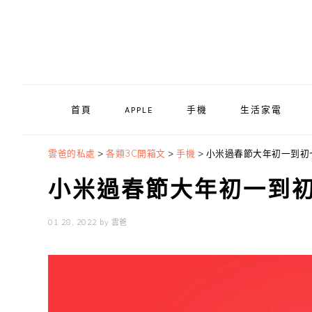
Skip
Skip
Skip
to
to
to
primary
main
primary
navigation
content
sidebar
首頁
APPLE
手機
生活家電
雲爸的私處
>
各類3C開箱文
>
手機
>
小米過春節大年初一到初
小米過春節大年初一到
01 28, 2022
by
雲爸