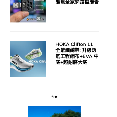
能幫全家網路擋廣告
HOKA Clifton 11
全能訓練鞋: 升級透
氣工程網布+EVA 中
底+超耐磨大底
作者