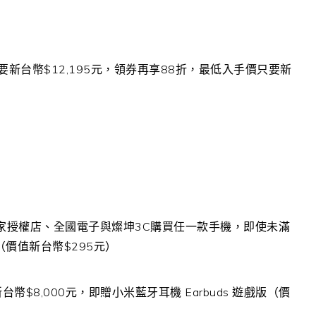
要新台幣
$12,195
元，領券再享
88
折，最低入手價只要新
家授權店、
全國電子與燦坤
3C
購買任一款手機，即使未滿
（價值新台幣
$295
元）
新台幣
$8,000
元，即贈小米藍牙耳機
Earbuds
遊戲版（價