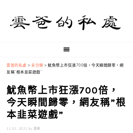
Skip
Skip
Skip
to
to
to
primary
main
primary
navigation
content
sidebar
雲爸的私處
>
未分類
>
魷魚幣上市狂漲700倍，今天瞬間歸零，網
友稱”根本韭菜遊戲”
魷魚幣上市狂漲700倍，
今天瞬間歸零，網友稱”根
本韭菜遊戲”
11 02, 2021
by
雲爸