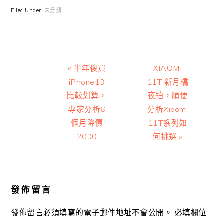
Filed Under:
未分類
Previous
Next
« 半年後買
XIAOMI
Post:
Post:
iPhone13
11T 新月橋
比較划算，
夜拍，順便
專家分析6
分析Xiaomi
個月降價
11T系列如
2000
何挑選 »
Reader
Interactions
發佈留言
發佈留言必須填寫的電子郵件地址不會公開。
必填欄位