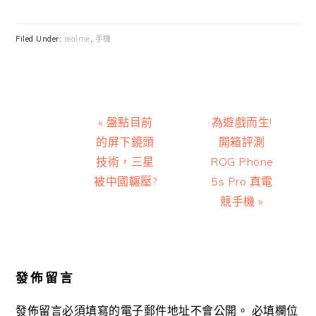
Filed Under:
realme
,
手機
Previous
Next
« 盤點目前
為遊戲而生!
Post:
Post:
的屏下鏡頭
開箱評測
技術，三星
ROG Phone
被中國輾壓?
5s Pro 真電
競手機 »
Reader
Interactions
發佈留言
發佈留言必須填寫的電子郵件地址不會公開。
必填欄位