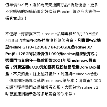
值半價549元，還加碼天天搶購夯品5折起優惠，更多
不容錯過的粉絲節限定好康就在realme網路商店等你一
探究竟註3！
不僅線上好康搶不完，realme品牌專櫃於8月20日至8
月29日也準備多項好禮響應粉絲節盛會，
凡購買指定機
型realme GT(8+128GB / 8+256GB)或realme X7
Pro(8+128GB)就送價值1,099元realme潮流後背包；
選購門市其餘任一機款即贈2021年版realmeow帆布
袋；消費滿額8,828元加碼再送粉絲節限量Dare Box禮
盒
，不只如此，除上述好禮外，到店與realmeow合影
上傳專櫃粉絲專頁就送realmeow筆記本；消費滿2,000
元還可獲得熱門商品抽獎券乙張，大獎包含realme 32
吋智慧連網顯示器等多項驚喜等你來拿。