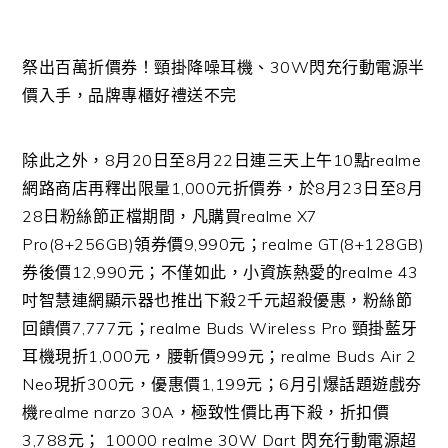
祭出百萬折價券！頸掛降噪耳機、30W閃充行動電源半
價入手，品牌專櫃好禮送不完
除此之外，8月20日至8月22日連三天上午10點realme
網路商店再釋出限量1,000元折價券，於8月23日至8月
28日粉絲節正檔期間，凡購買realme X7
Pro(8+256GB)領券價9,990元；realme GT(8+128GB)
券後價12,990元；不僅如此，小資族熱愛的realme 43
吋智慧連網顯示器也推出下殺2千元超殺優惠，粉絲節
回饋價7,777元；realme Buds Wireless Pro 頸掛藍牙
耳機現折1,000元，腰斬價999元；realme Buds Air 2
Neo現折300元，優惠價1,199元；6月引爆話題遊戲夯
機realme narzo 30A，極致性價比再下殺，折扣價
3,788元； 10000 realme 30W Dart 閃充行動電源超