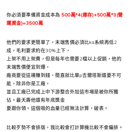
你必須要準備資金成本為
500萬*4(庫存)+500萬*3(營
運資金)=3500萬
他們的要求更簡單了，末端售價必須比ka系統再低2
成，毛利要求約在30%上下，
上架不用上架費，但是每年也需要2檔以上促銷，他的
末端售價便宜到爆，
廠商要從這邊賺到錢，簡直就比單p吉爾塔斯還要不可
能，除非你是工廠，
並且工廠已完成上中下游整合外加這市場是被你所獨
佔。最夭壽他還有年底獎金
要跟你領。這個吸的血量已經無法計算，破表。
比較歹勢不會排版，我比較會打計算機比較不會編排。