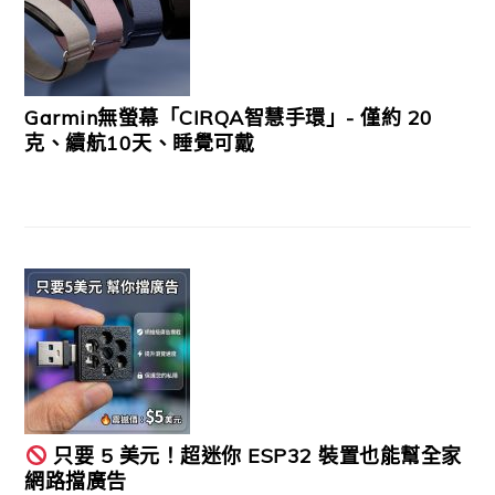
Garmin無螢幕「CIRQA智慧手環」- 僅約 20
克、續航10天、睡覺可戴
只要 5 美元！超迷你 ESP32 裝置也能幫全家
網路擋廣告