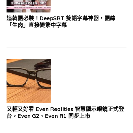
追韓團必裝！DeepSRT 雙語字幕神器，團綜
「生肉」直接變繁中字幕
又輕又好看 Even Realities 智慧顯示眼鏡正式登
台，Even G2、Even R1 同步上市