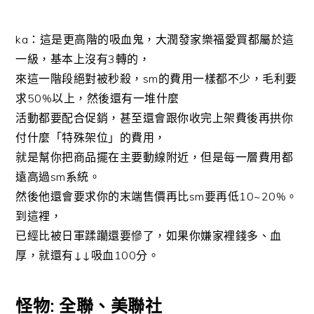
ka：這是更高階的吸血鬼，大潤發家樂福愛買都屬於這
一級，基本上沒有3轉的，
來這一階段絕對被秒殺，sm的費用一樣都不少，毛利要
求50%以上，然後還有一堆什麼
活動都要配合促銷，甚至還會跟你收完上架費後再拱你
付什麼「特殊架位」的費用，
就是幫你把商品擺在主要動線附近，但是每一層費用都
遠高過sm系統。
然後他還會要求你的末端售價再比sm要再低10~20%。
到這裡，
已經比被日軍蹂躪還要慘了，如果你嫌家裡錢多、血
厚，就還有↓↓吸血100分。
怪物: 全聯、美聯社