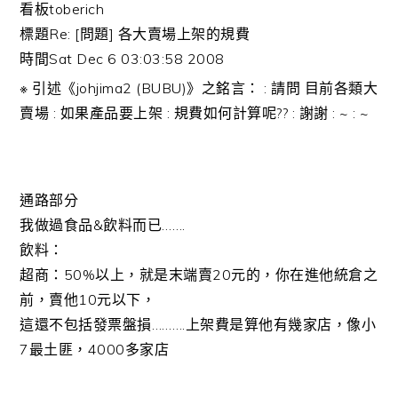
看板
toberich
標題
Re: [問題] 各大賣場上架的規費
時間
Sat Dec 6 03:03:58 2008
※ 引述《johjima2 (BUBU)》之銘言：
: 請問 目前各類大
賣場
: 如果產品要上架
: 規費如何計算呢??
: 謝謝
: ~
: ~
通路部分
我做過食品&飲料而已…….
飲料：
超商：50%以上，就是末端賣20元的，你在進他統倉之
前，賣他10元以下，
這還不包括發票盤損……….上架費是算他有幾家店，像小
7最土匪，4000多家店