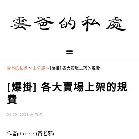
Skip
Skip
Skip
to
to
to
primary
main
primary
navigation
content
sidebar
雲爸的私處
>
未分類
>
[爆掛] 各大賣場上架的規費
[爆掛] 各大賣場上架的規
費
03 30, 2021
by
雲爸
作者
jrhouse (黃老邪)