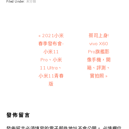
Filed Under:
未分類
Previous
Next
« 2021小米
蔡司上身!
Post:
Post:
春季發布會-
vivo X60
小米11
Pro旗艦影
Pro、小米
像手機，開
11 Ultra、
箱、評測、
小米11青春
實拍照 »
版
Reader
Interactions
發佈留言
發佈留言必須填寫的電子郵件地址不會公開。
必填欄位