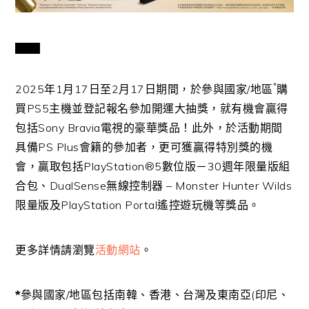
VIEW
AND
*
2025年1月17日至2月17日期間，於參與國家/地區
DOWNLOAD
購
IMAGE
買PS5主機並登記報名參加開運大抽獎，就有機會贏得
包括Sony Bravia電視的豪華獎品！此外，於活動期間
具備PS Plus會籍的參加者，更可獲贏得特別獎的機
會，贏取包括PlayStation®5數位版－30週年限量版組
合包、DualSense無線控制器 – Monster Hunter Wilds
限量版及PlayStation Portal遙控遊玩機等獎品。
更多詳情請瀏覽
活動網站
。
*
參與國家/地區包括南韓、香港、台灣及東南亞(印尼、