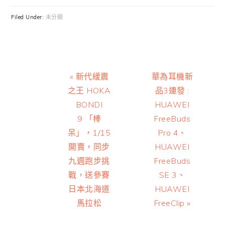
Filed Under:
未分類
Previous
Next
« 新代緩震
華為耳機新
Post:
Post:
之王 HOKA
品3連發 :
BONDI
HUAWEI
9 「棒
FreeBuds
呆」，1/15
Pro 4、
開賣，同步
HUAWEI
九週跑步挑
FreeBuds
戰，送參賽
SE 3、
日本北海道
HUAWEI
馬拉松
FreeClip »