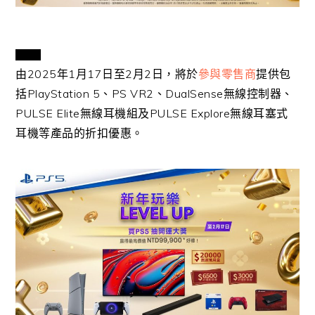
VIEW
由2025年1月17日至2月2日，將於
參與零售商
提供包
AND
括PlayStation 5、PS VR2、DualSense無線控制器、
DOWNLOAD
IMAGE
PULSE Elite無線耳機組及PULSE Explore無線耳塞式
耳機等產品的折扣優惠。