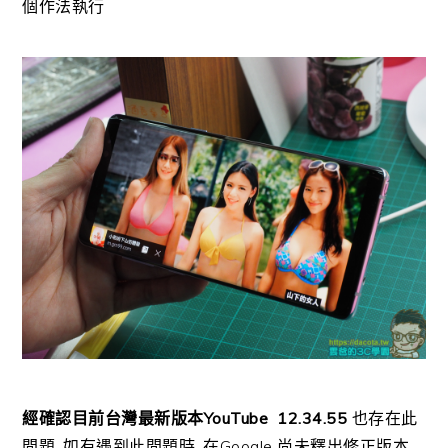
個作法執行
經確認目前台灣最新版本
YouTube 12.34.55
也存在此
問題
,
如有遇到此問題時
,
在
Google
尚未釋出修正版本