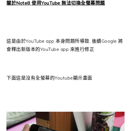
關於
Note8
使用
YouTube
無法切換全螢幕問題
這是由於
YouTube app
本身問題所導致
,
後續
Google
將
會釋出新版本的
YouTube app
來進行修正
.
下面這是沒有全螢幕的Youtube顯示畫面