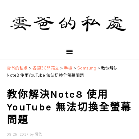
Skip
Skip
Skip
to
to
to
primary
main
primary
navigation
content
sidebar
雲爸的私處
>
各類3C開箱文
>
手機
>
Samsung
>
教你解決
Note8 使用YouTube 無法切換全螢幕問題
教你解決Note8 使用
YouTube 無法切換全螢幕
問題
09 25, 2017
by
雲爸