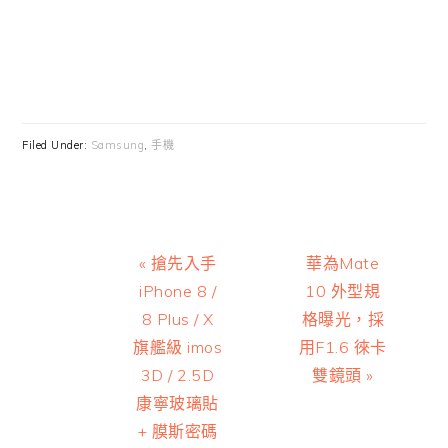
Filed Under:
Samsung
,
手機
Previous
Next
« 搶先入手
華為Mate
Post:
Post:
iPhone 8 /
10 外型規
8 Plus / X
格曝光，採
旗艦級 imos
用F1.6 徠卡
3D / 2.5D
雙鏡頭 »
康寧玻璃貼
+ 膜斯密碼