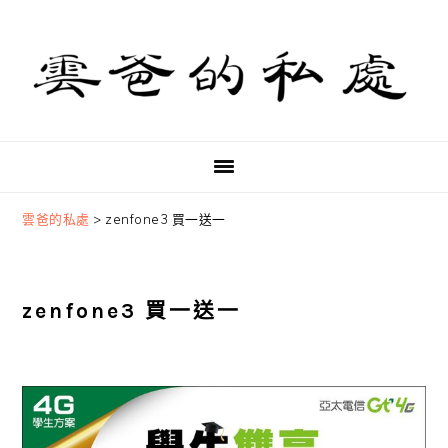
Skip
Skip
Skip
to
to
to
primary
main
primary
navigation
content
sidebar
雲爸的私處
>
zenfone3 買一送一
zenfone3 買一送一