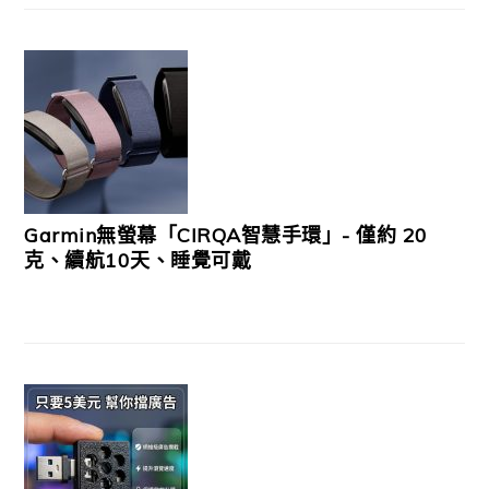
Garmin無螢幕「CIRQA智慧手環」- 僅約 20
克、續航10天、睡覺可戴