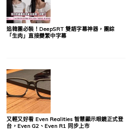
追韓團必裝！DeepSRT 雙語字幕神器，團綜
「生肉」直接變繁中字幕
又輕又好看 Even Realities 智慧顯示眼鏡正式登
台，Even G2、Even R1 同步上市