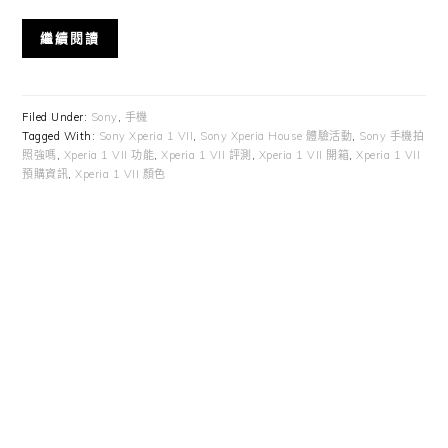
繼續閱讀
Filed Under:
Sony
,
手機
Tagged With:
Sony Xperia 1 VII
,
Sony Xperia House 體驗活動
,
Sony 手機拍
照強嗎
,
Xperia 1 VII 功能
,
Xperia 1 VII 評測
,
Xperia 1 VII 開箱
,
Xperia 1 VII
預購資訊
,
Xperia 1 VII 顏色
Primary
Sidebar