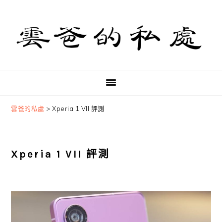
Skip
Skip
Skip
to
to
to
primary
main
primary
navigation
content
sidebar
雲爸的私處
>
Xperia 1 VII 評測
Xperia 1 VII 評測