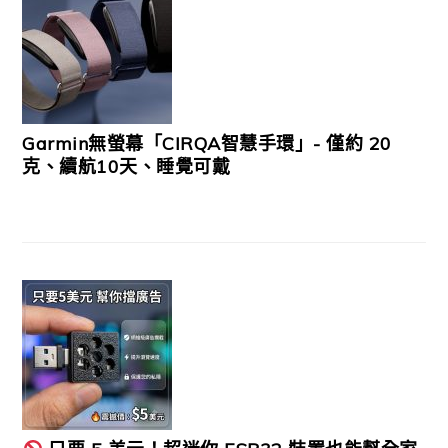
Garmin無螢幕「CIRQA智慧手環」- 僅約 20
克、續航10天、睡覺可戴