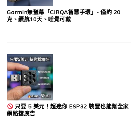
Garmin無螢幕「CIRQA智慧手環」- 僅約 20
克、續航10天、睡覺可戴
只要 5 美元！超迷你 ESP32 裝置也能幫全家
網路擋廣告