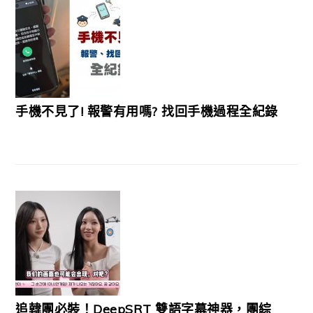
手機不見了! 報警有用嗎? 找回手機過程全紀錄
追韓團必裝！DeepSRT 雙語字幕神器，團綜