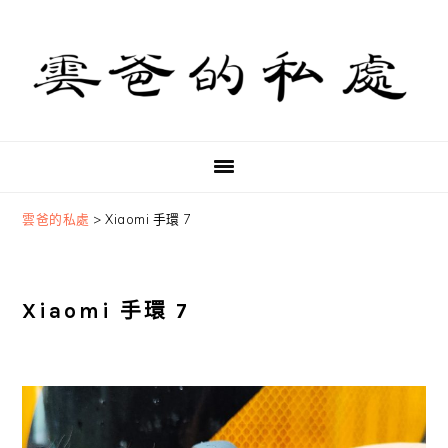
Skip
Skip
Skip
to
to
to
primary
main
primary
navigation
content
sidebar
雲爸的私處
>
Xiaomi 手環 7
Xiaomi 手環 7