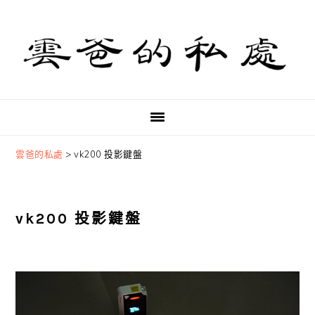
Skip
Skip
Skip
to
to
to
primary
main
primary
navigation
content
sidebar
雲爸的私處
>
vk200 投影鍵盤
vk200 投影鍵盤