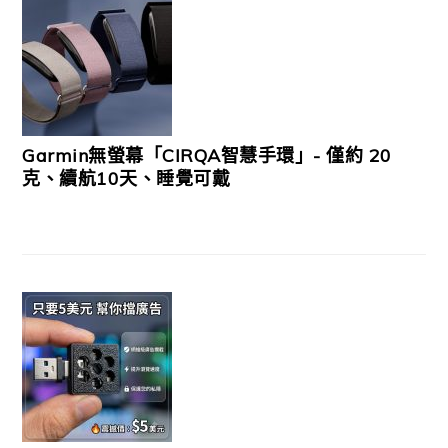
Garmin無螢幕「CIRQA智慧手環」- 僅約 20
克、續航10天、睡覺可戴