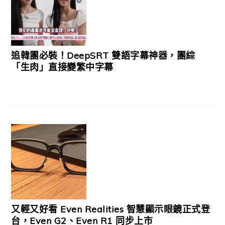
追韓團必裝！DeepSRT 雙語字幕神器，團綜
「生肉」直接變繁中字幕
又輕又好看 Even Realities 智慧顯示眼鏡正式登
台，Even G2、Even R1 同步上市