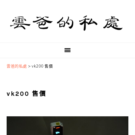
Skip
Skip
Skip
to
to
to
primary
main
primary
navigation
content
sidebar
雲爸的私處
>
vk200 售價
vk200 售價