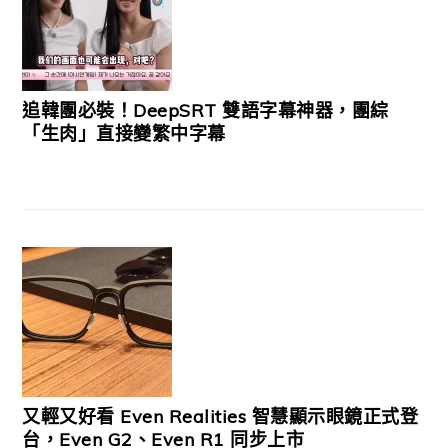
追韓團必裝！DeepSRT 雙語字幕神器，團綜
「生肉」直接變繁中字幕
又輕又好看 Even Realities 智慧顯示眼鏡正式登
台，Even G2、Even R1 同步上市