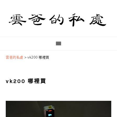
Skip
Skip
Skip
to
to
to
primary
main
primary
navigation
content
sidebar
雲爸的私處
>
vk200 哪裡買
vk200 哪裡買