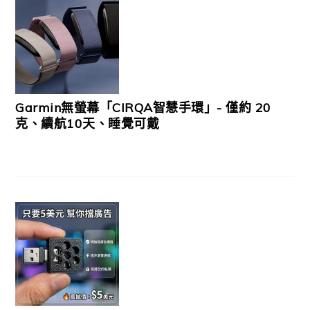
Garmin無螢幕「CIRQA智慧手環」- 僅約 20
克、續航10天、睡覺可戴