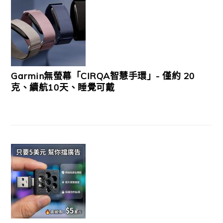
Garmin無螢幕「CIRQA智慧手環」- 僅約 20
克、續航10天、睡覺可戴