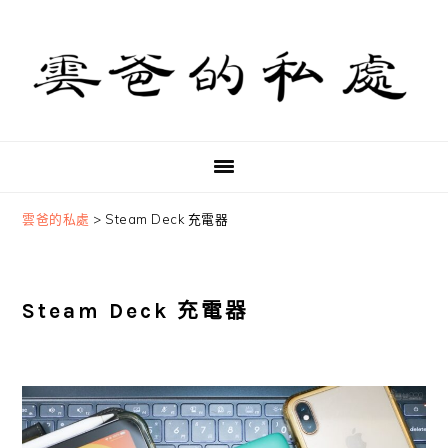
Skip
Skip
Skip
to
to
to
primary
main
primary
navigation
content
sidebar
雲爸的私處
>
Steam Deck 充電器
Steam Deck 充電器