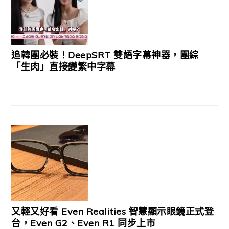
追韓團必裝！DeepSRT 雙語字幕神器，團綜
「生肉」直接變繁中字幕
又輕又好看 Even Realities 智慧顯示眼鏡正式登
台，Even G2、Even R1 同步上市