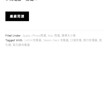
繼續閱讀
Filed Under:
Apple
,
iPhone周邊
,
Mac 周邊
,
蘋果大小事
Tagged With:
140W充電器
,
Steam Deck 充電器
,
口袋充電
,
旅行充電器
,
氮
化鎵
,
氮化鎵充電器
Primary
Sidebar