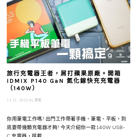
旅行充電器王者，屌打蘋果原廠。開箱
IDMIX P140 GaN 氮化鎵快充充電器
（140W）
12 21, 2022
by
雲爸
你用筆電工作嗎? 出門工作帶著手機、筆電、平板，到
底要帶幾顆充電器才夠? 今天介紹你一款140W USB-
C 充電器，搭載 ...