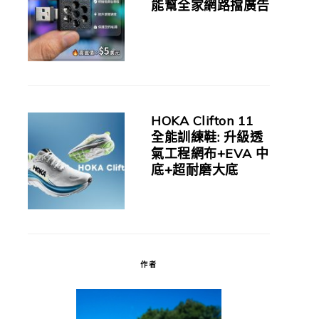
能幫全家網路擋廣告
HOKA Clifton 11
全能訓練鞋: 升級透
氣工程網布+EVA 中
底+超耐磨大底
作者