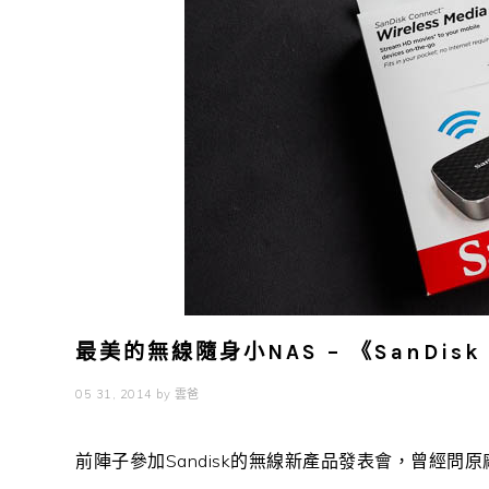
最美的無線隨身小NAS – 《SanDisk
05 31, 2014
by
雲爸
前陣子參加Sandisk的無線新產品發表會，曾經問原廠是