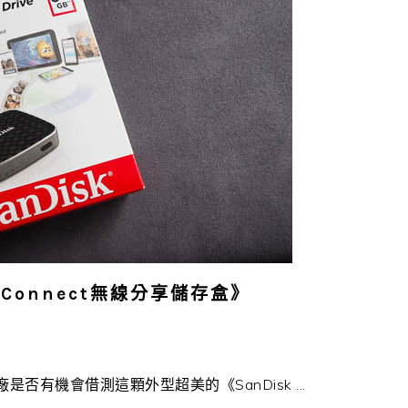
 Connect無線分享儲存盒》
否有機會借測這顆外型超美的《SanDisk ...