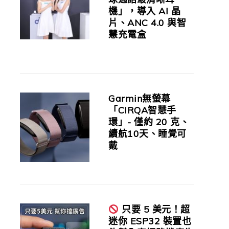
機」，導入 AI 晶
片、ANC 4.0 與智
慧充電盒
Garmin無螢幕
「CIRQA智慧手
環」- 僅約 20 克、
續航10天、睡覺可
戴
只要 5 美元！超
迷你 ESP32 裝置也