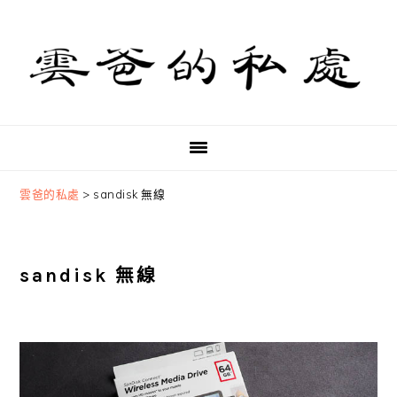
Skip
Skip
Skip
to
to
to
primary
main
primary
navigation
content
sidebar
雲爸的私處
>
sandisk 無線
sandisk 無線