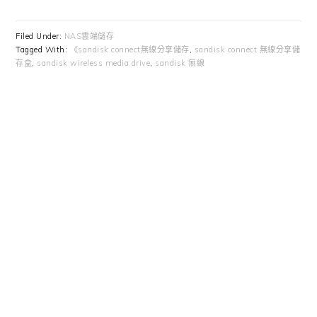
Filed Under:
NAS雲端儲存
Tagged With:
《sandisk connect無線分享儲存
,
sandisk connect 無線分享儲
存盒
,
sandisk wireless media drive
,
sandisk 無線
Primary
Sidebar