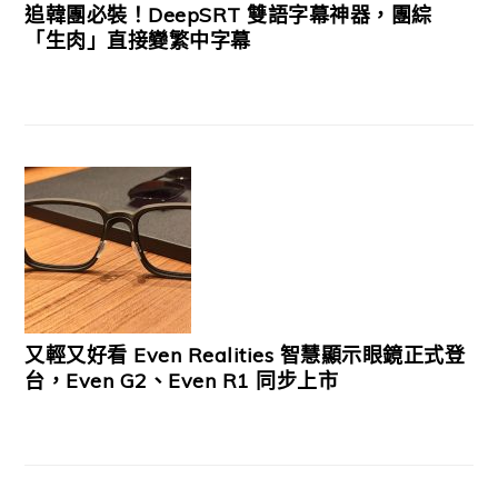
追韓團必裝！DeepSRT 雙語字幕神器，團綜
「生肉」直接變繁中字幕
又輕又好看 Even Realities 智慧顯示眼鏡正式登
台，Even G2、Even R1 同步上市