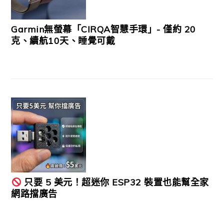
Garmin無螢幕「CIRQA智慧手環」- 僅約 20
克、續航10天、睡覺可戴
只要 5 美元！超迷你 ESP32 裝置也能幫全家
網路擋廣告