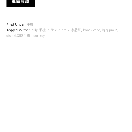
繼續閱讀
Filed Under:
手機
Tagged With:
5.9吋 手機
,
g flex
,
g pro 2 冰晶紅
,
knock code
,
lg g pro 2
,
ois+光學防手震
,
rear key
Primary
Sidebar