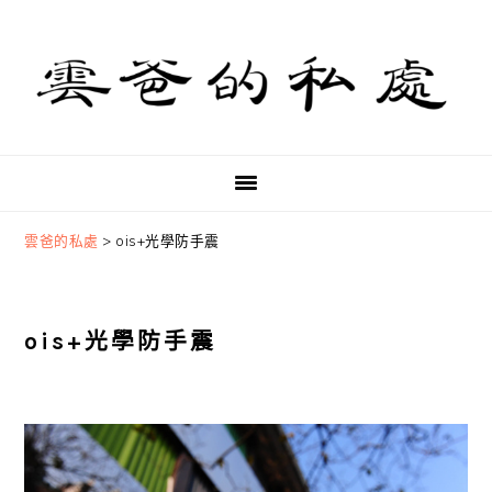
Skip
Skip
Skip
to
to
to
primary
main
primary
navigation
content
sidebar
雲爸的私處
>
ois+光學防手震
ois+光學防手震