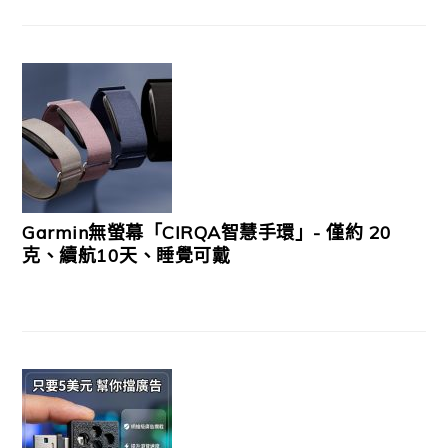
Garmin無螢幕「CIRQA智慧手環」- 僅約 20
克、續航10天、睡覺可戴