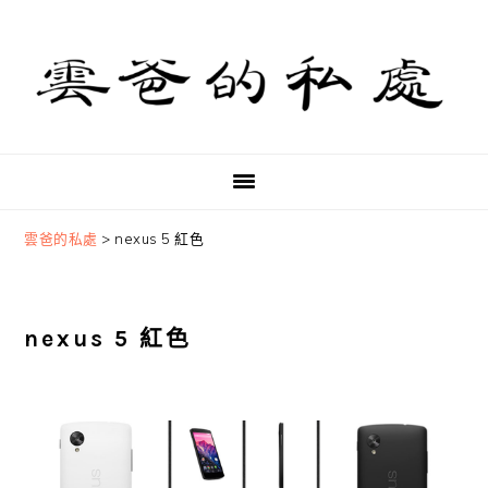
Skip
Skip
Skip
to
to
to
primary
main
primary
navigation
content
sidebar
雲爸的私處
>
nexus 5 紅色
nexus 5 紅色