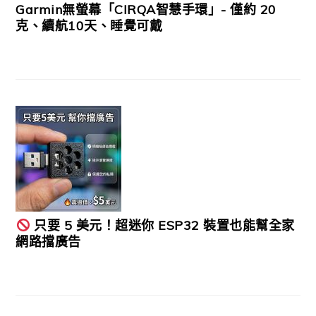
Garmin無螢幕「CIRQA智慧手環」- 僅約 20
克、續航10天、睡覺可戴
只要 5 美元！超迷你 ESP32 裝置也能幫全家
網路擋廣告