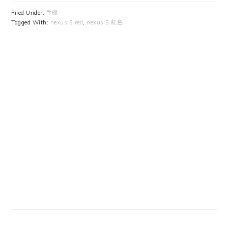
Filed Under:
手機
Tagged With:
nexus 5 red
,
nexus 5 紅色
Primary
Sidebar