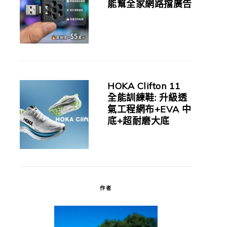
能幫全家網路擋廣告
HOKA Clifton 11
全能訓練鞋: 升級透
氣工程網布+EVA 中
底+超耐磨大底
作者