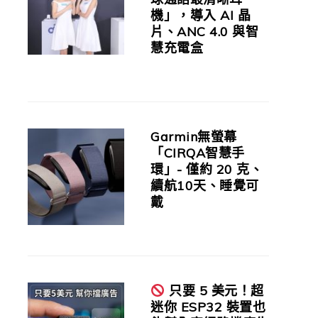
機」，導入 AI 晶
片、ANC 4.0 與智
慧充電盒
Garmin無螢幕
「CIRQA智慧手
環」- 僅約 20 克、
續航10天、睡覺可
戴
只要 5 美元！超
迷你 ESP32 裝置也