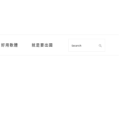
好用軟體
就是要出國
Search
Primary
Sidebar