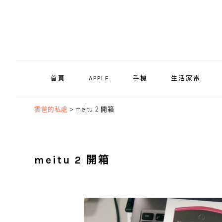
Skip
Skip
Skip
to
to
to
primary
main
primary
navigation
content
sidebar
首頁
APPLE
手機
生活家電
雲爸的私處
>
meitu 2 開箱
meitu 2 開箱