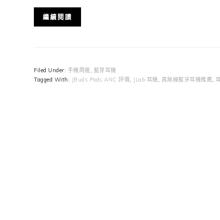
繼續閱讀
Filed Under:
手機周邊
,
藍芽耳機
Tagged With:
JBuds Pods ANC 評價
,
JLab 耳機
,
真無線藍牙耳機推薦
,