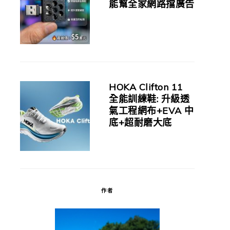
能幫全家網路擋廣告
HOKA Clifton 11
全能訓練鞋: 升級透
氣工程網布+EVA 中
底+超耐磨大底
作者