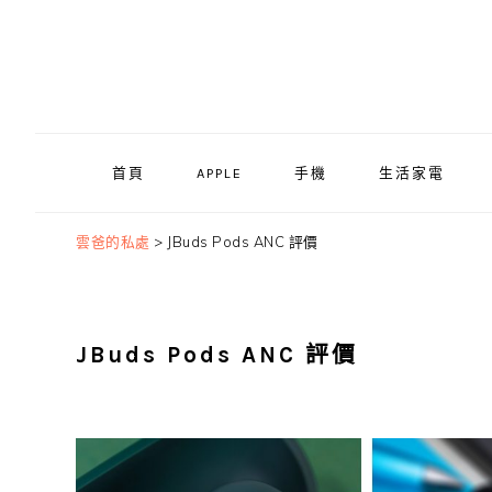
Skip
Skip
Skip
to
to
to
primary
main
primary
navigation
content
sidebar
首頁
APPLE
手機
生活家電
雲爸的私處
>
JBuds Pods ANC 評價
JBuds Pods ANC 評價