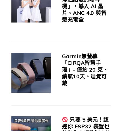
機」，導入 AI 晶
片、ANC 4.0 與智
慧充電盒
Garmin無螢幕
「CIRQA智慧手
環」- 僅約 20 克、
續航10天、睡覺可
戴
只要 5 美元！超
迷你 ESP32 裝置也