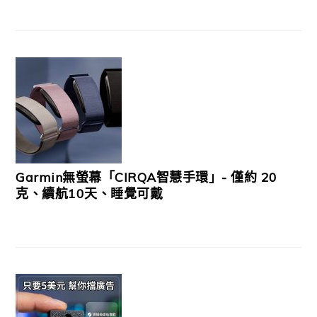
Garmin無螢幕「CIRQA智慧手環」- 僅約 20
克、續航10天、睡覺可戴