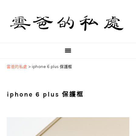
Skip
Skip
Skip
to
to
to
primary
main
primary
navigation
content
sidebar
雲爸的私處
>
iphone 6 plus 保護框
iphone 6 plus 保護框