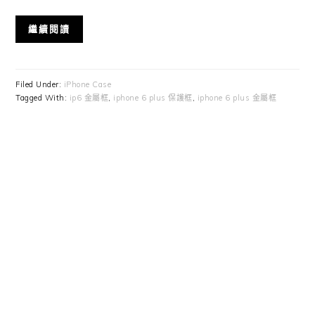
繼續閱讀
Filed Under:
iPhone Case
Tagged With:
ip6 金屬框
,
iphone 6 plus 保護框
,
iphone 6 plus 金屬框
Primary
Sidebar