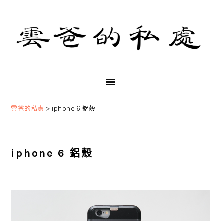
Skip
Skip
Skip
to
to
to
primary
main
primary
navigation
content
sidebar
雲爸的私處
>
iphone 6 鋁殼
iphone 6 鋁殼