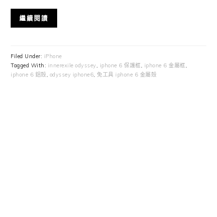
繼續閱讀
Filed Under:
iPhone
Tagged With:
innerexile odyssey
,
iphone 6 保護框
,
iphone 6 金屬框
,
iphone 6 鋁殼
,
odyssey iphone6
,
免工具 iphone 6 金屬殼
Primary
Sidebar