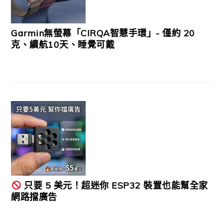
Garmin無螢幕「CIRQA智慧手環」- 僅約 20
克、續航10天、睡覺可戴
只要 5 美元！超迷你 ESP32 裝置也能幫全家
網路擋廣告