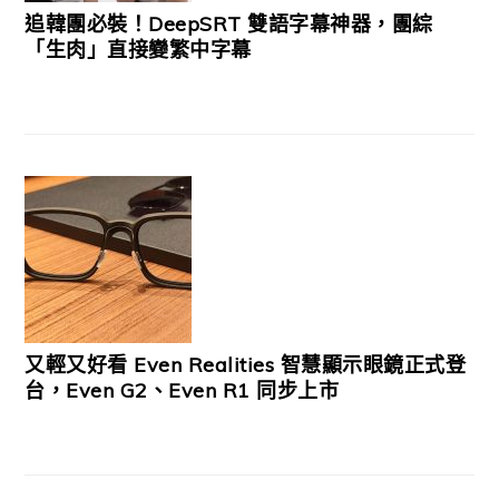
追韓團必裝！DeepSRT 雙語字幕神器，團綜
「生肉」直接變繁中字幕
又輕又好看 Even Realities 智慧顯示眼鏡正式登
台，Even G2、Even R1 同步上市