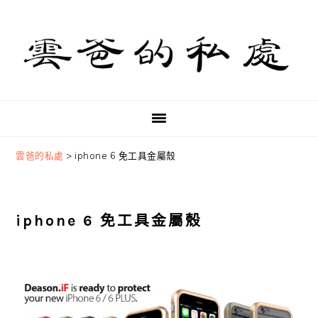
Skip
Skip
Skip
to
to
to
primary
main
primary
navigation
content
sidebar
雲爸的私處
>
iphone 6 免工具金屬殼
iphone 6 免工具金屬殼