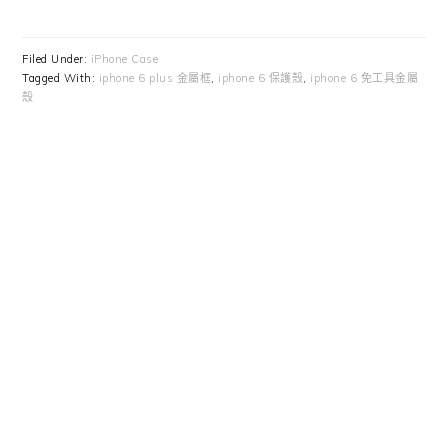
Filed Under:
iPhone Case
Tagged With:
iphone 6 plus 金屬框
,
iphone 6 保護殼
,
iphone 6 免工具金屬
殼
Primary
Sidebar