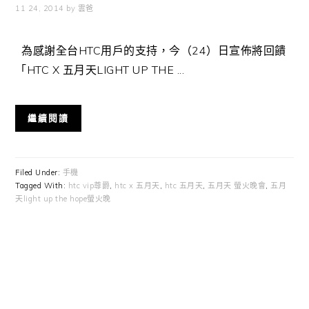
11 24, 2014
by
雲爸
為感謝全台HTC用戶的支持，今（24）日宣佈將回饋
「HTC X 五月天LIGHT UP THE ...
繼續閱讀
Filed Under:
手機
Tagged With:
htc vip尊爵
,
htc x 五月天
,
htc 五月天
,
五月天 螢火晚會
,
五月
天light up the hope螢火晚
Primary
Sidebar