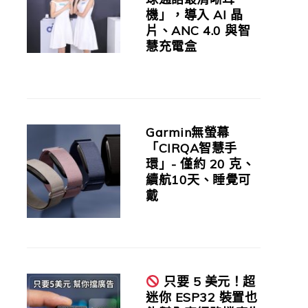
機」，導入 AI 晶
片、ANC 4.0 與智
慧充電盒
Garmin無螢幕
「CIRQA智慧手
環」- 僅約 20 克、
續航10天、睡覺可
戴
只要 5 美元！超
迷你 ESP32 裝置也