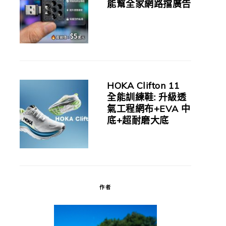
能幫全家網路擋廣告
HOKA Clifton 11
全能訓練鞋: 升級透
氣工程網布+EVA 中
底+超耐磨大底
作者