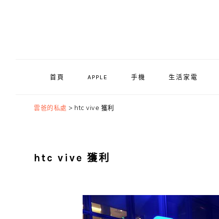
Skip
Skip
Skip
to
to
to
primary
main
primary
navigation
content
sidebar
首頁
APPLE
手機
生活家電
雲爸的私處
>
htc vive 獲利
htc vive 獲利