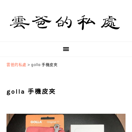
Skip
Skip
Skip
to
to
to
primary
main
primary
navigation
content
sidebar
雲爸的私處
>
golla 手機皮夾
golla 手機皮夾