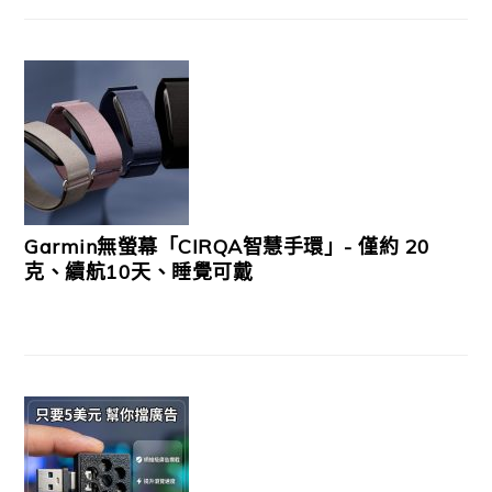
Garmin無螢幕「CIRQA智慧手環」- 僅約 20
克、續航10天、睡覺可戴