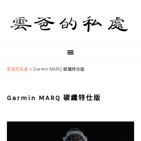
Skip
Skip
Skip
to
to
to
primary
main
primary
navigation
content
sidebar
雲爸的私處
>
Garmin MARQ 碳纖特仕版
Garmin MARQ 碳纖特仕版