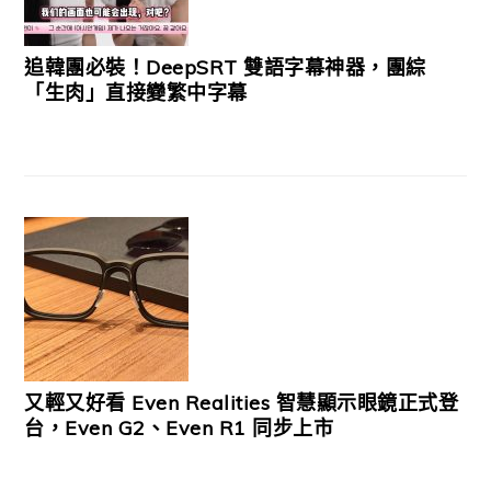
追韓團必裝！DeepSRT 雙語字幕神器，團綜
「生肉」直接變繁中字幕
又輕又好看 Even Realities 智慧顯示眼鏡正式登
台，Even G2、Even R1 同步上市