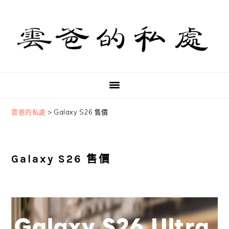
Skip
Skip
Skip
to
to
to
primary
main
primary
navigation
content
sidebar
雲爸的私處
>
Galaxy S26 售價
Galaxy S26 售價