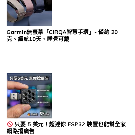
Garmin無螢幕「CIRQA智慧手環」- 僅約 20
克、續航10天、睡覺可戴
只要 5 美元！超迷你 ESP32 裝置也能幫全家
網路擋廣告