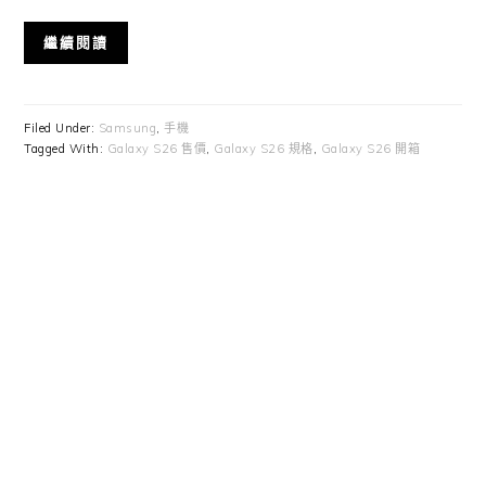
繼續閱讀
Filed Under:
Samsung
,
手機
Tagged With:
Galaxy S26 售價
,
Galaxy S26 規格
,
Galaxy S26 開箱
Primary
Sidebar