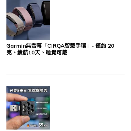
Garmin無螢幕「CIRQA智慧手環」- 僅約 20
克、續航10天、睡覺可戴