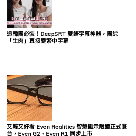
追韓團必裝！DeepSRT 雙語字幕神器，團綜
「生肉」直接變繁中字幕
又輕又好看 Even Realities 智慧顯示眼鏡正式登
台，Even G2、Even R1 同步上市