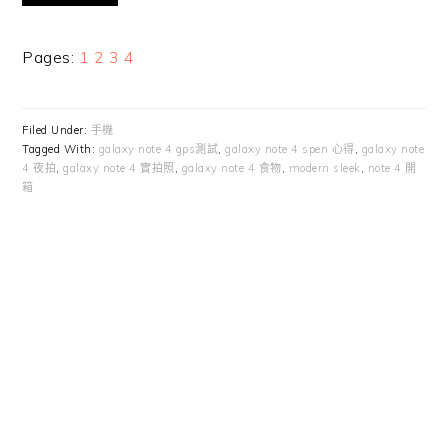
Page
Page
Page
Page
Pages:
1
2
3
4
Filed Under:
手機
Tagged With:
galaxy note 4 gps測試
,
galaxy note 4 spen 心得
,
galaxy note
4 夜拍
,
galaxy note 4 實拍照
,
galaxy note 4 食物
,
modern sleek
,
note 4 開
箱
Primary
Sidebar