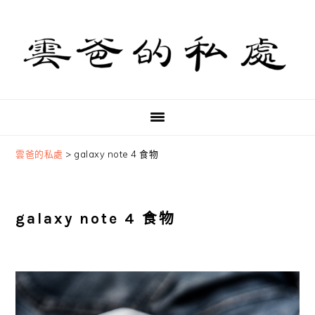
Skip
Skip
Skip
to
to
to
primary
main
primary
navigation
content
sidebar
雲爸的私處
>
galaxy note 4 食物
galaxy note 4 食物