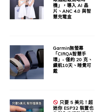
機」，導入 AI 晶
片、ANC 4.0 與智
慧充電盒
Garmin無螢幕
「CIRQA智慧手
環」- 僅約 20 克、
續航10天、睡覺可
戴
只要 5 美元！超
迷你 ESP32 裝置也