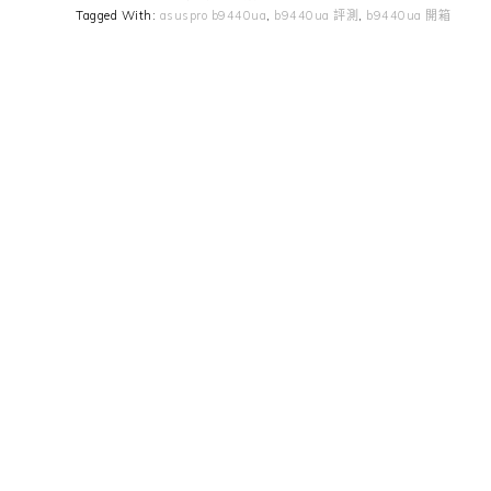
Tagged With:
asuspro b9440ua
,
b9440ua 評測
,
b9440ua 開箱