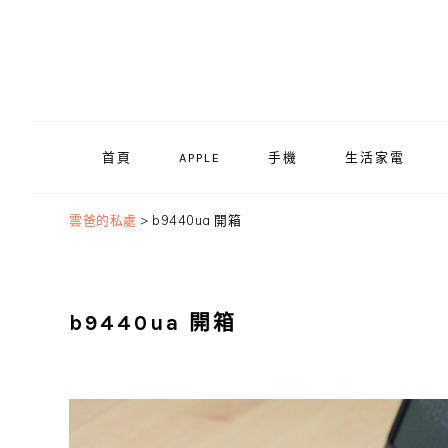
Skip
Skip
Skip
to
to
to
primary
main
primary
navigation
content
sidebar
首頁
APPLE
手機
生活家電
雲爸的私處
>
b9440ua 開箱
b9440ua 開箱