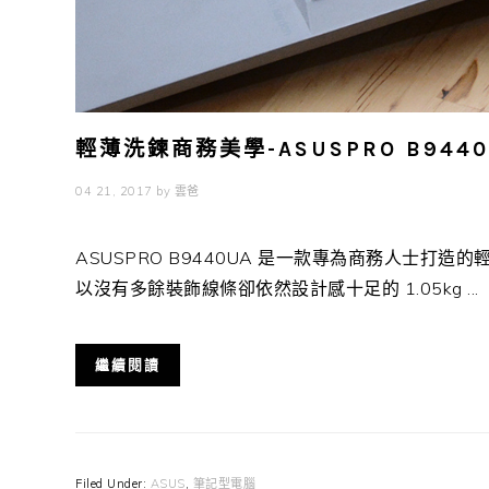
輕薄洗鍊商務美學-ASUSPRO B944
04 21, 2017
by
雲爸
ASUSPRO B9440UA 是一款專為商務人士
以沒有多餘裝飾線條卻依然設計感十足的 1.05kg ...
繼續閱讀
Filed Under:
ASUS
,
筆記型電腦