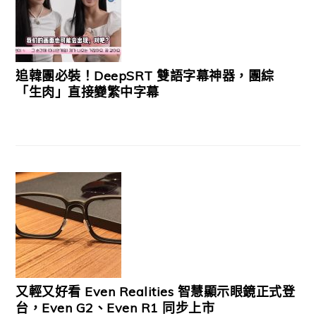
追韓團必裝！DeepSRT 雙語字幕神器，團綜
「生肉」直接變繁中字幕
又輕又好看 Even Realities 智慧顯示眼鏡正式登
台，Even G2、Even R1 同步上市