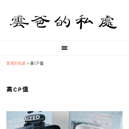
Skip
Skip
Skip
to
to
to
primary
main
primary
navigation
content
sidebar
雲爸的私處
>
高CP值
高CP值