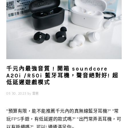
千元內最強音質 ! 開箱 soundcore
A20i /R50i 藍牙耳機，聲音絕對好! 超
低延遲遊戲模式
05 30, 2023
by
雲爸
"預算有限，能不能推薦千元內的真無線藍牙耳機?" "常
玩FPS手遊，有低延遲的款式嗎?" "出門常弄丟耳機，可
以有掛繩嗎?" 可以! 通通滿足你~ ...