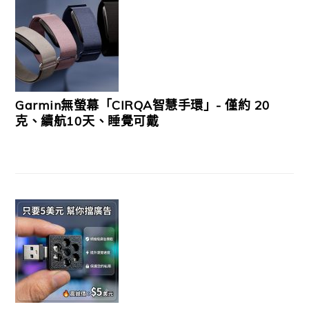
Garmin無螢幕「CIRQA智慧手環」- 僅約 20
克、續航10天、睡覺可戴