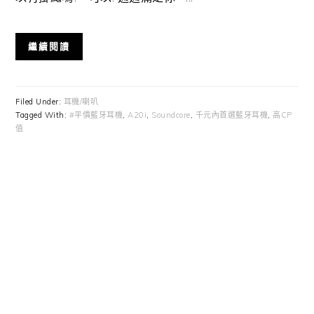
繼續閱讀
Filed Under:
耳機/喇叭
Tagged With:
#平價藍牙耳機
,
A20i
,
Soundcore
,
千元內首選藍牙耳機
,
高CP
值
Primary
Sidebar