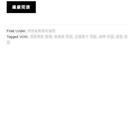
繼續閱讀
Filed Under:
其他亂敗家的東西
Tagged With:
保固條款 整理
,
倍適得 保固
,
全國電子 保固
,
燦坤 保固
,
順發 保
固
Primary
Sidebar