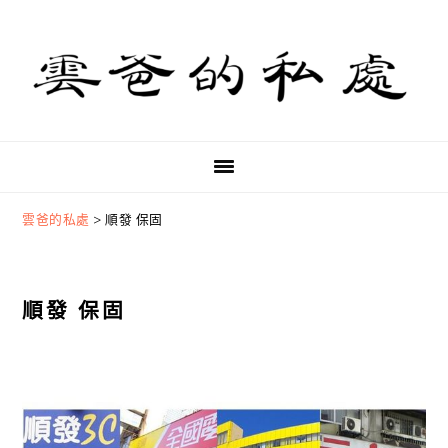
Skip
Skip
Skip
to
to
to
primary
main
primary
navigation
content
sidebar
雲爸的私處
>
順發 保固
順發 保固