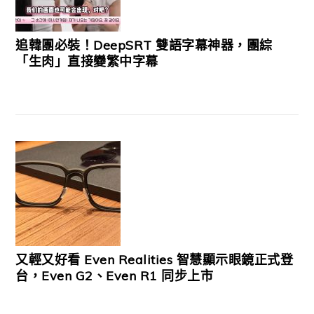
追韓團必裝！DeepSRT 雙語字幕神器，團綜
「生肉」直接變繁中字幕
又輕又好看 Even Realities 智慧顯示眼鏡正式登
台，Even G2、Even R1 同步上市