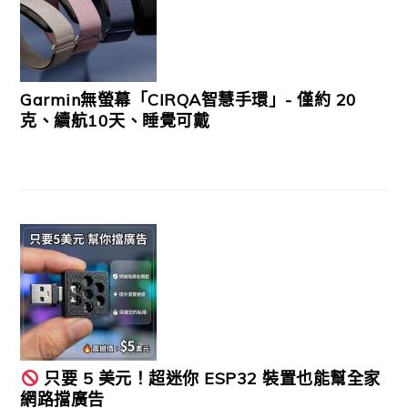
Garmin無螢幕「CIRQA智慧手環」- 僅約 20
克、續航10天、睡覺可戴
只要 5 美元！超迷你 ESP32 裝置也能幫全家
網路擋廣告