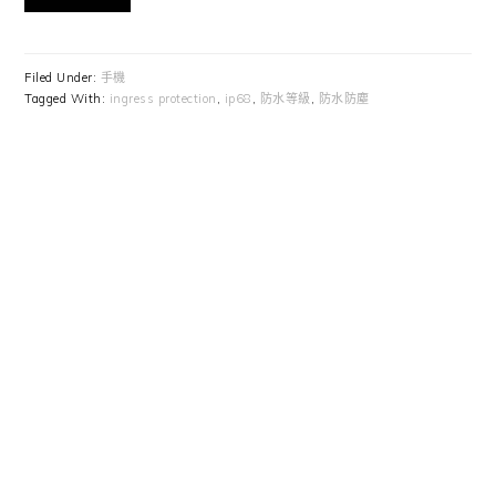
Filed Under:
手機
Tagged With:
ingress protection
,
ip68
,
防水等級
,
防水防塵
Primary
Sidebar