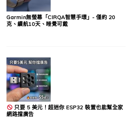
Garmin無螢幕「CIRQA智慧手環」- 僅約 20
克、續航10天、睡覺可戴
只要 5 美元！超迷你 ESP32 裝置也能幫全家
網路擋廣告