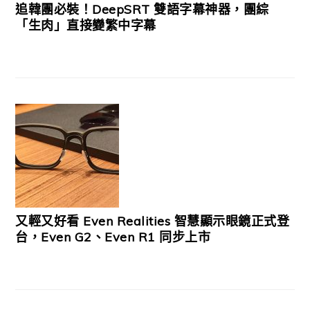
追韓團必裝！DeepSRT 雙語字幕神器，團綜
「生肉」直接變繁中字幕
又輕又好看 Even Realities 智慧顯示眼鏡正式登
台，Even G2、Even R1 同步上市