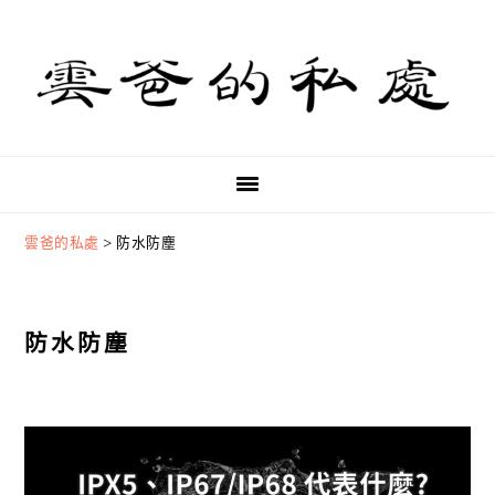
Skip
Skip
Skip
to
to
to
primary
main
primary
navigation
content
sidebar
雲爸的私處
>
防水防塵
防水防塵