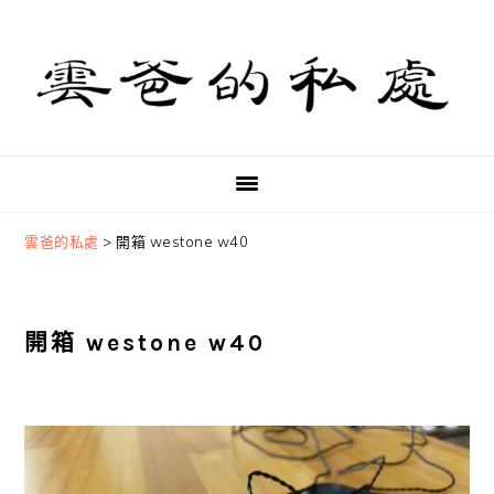
Skip
Skip
Skip
to
to
to
primary
main
primary
navigation
content
sidebar
雲爸的私處
>
開箱 westone w40
開箱 westone w40