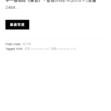
中一個項目《聲音》，發現Sharp AQUOS P1支援
24bit ...
繼續閱讀
Filed Under:
未分類
Tagged With:
評測 westone w40
,
開箱 westone w40
Primary
Sidebar