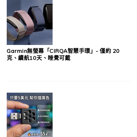
Garmin無螢幕「CIRQA智慧手環」- 僅約 20
克、續航10天、睡覺可戴