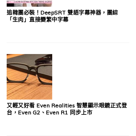
追韓團必裝！DeepSRT 雙語字幕神器，團綜
「生肉」直接變繁中字幕
又輕又好看 Even Realities 智慧顯示眼鏡正式登
台，Even G2、Even R1 同步上市