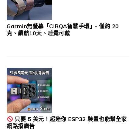
Garmin無螢幕「CIRQA智慧手環」- 僅約 20
克、續航10天、睡覺可戴
只要 5 美元！超迷你 ESP32 裝置也能幫全家
網路擋廣告