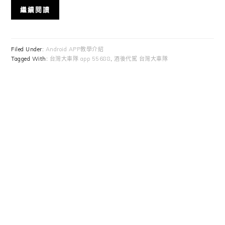
繼續閱讀
Filed Under:
Android APP教學介紹
Tagged With:
台灣大車隊 app 55688
,
酒後代駕 台灣大車隊
Primary
Sidebar