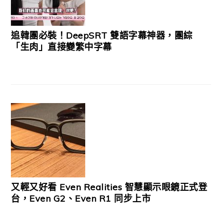
追韓團必裝！DeepSRT 雙語字幕神器，團綜
「生肉」直接變繁中字幕
又輕又好看 Even Realities 智慧顯示眼鏡正式登
台，Even G2、Even R1 同步上市