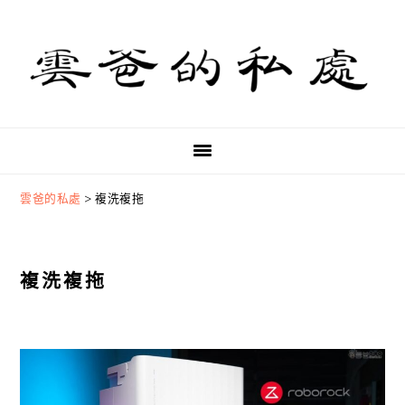
Skip
Skip
Skip
to
to
to
primary
main
primary
navigation
content
sidebar
雲爸的私處
>
複洗複拖
複洗複拖