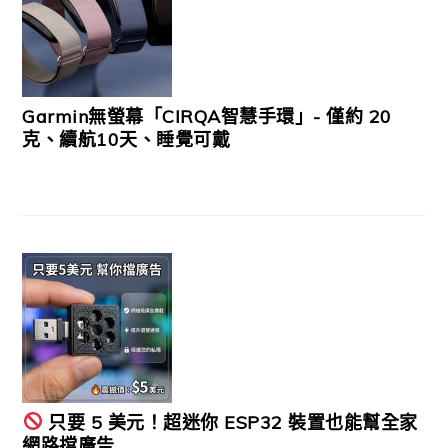
Garmin無螢幕「CIRQA智慧手環」- 僅約 20
克、續航10天、睡覺可戴
只要 5 美元！超迷你 ESP32 裝置也能幫全家
網路擋廣告