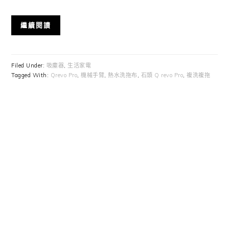
繼續閱讀
Filed Under:
吸塵器
,
生活家電
Tagged With:
Qrevo Pro
,
機械手臂
,
熱水洗拖布
,
石頭 Q revo Pro
,
複洗複拖
Primary
Sidebar